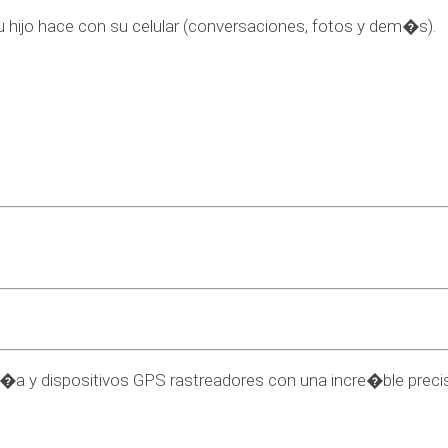
u hijo hace con su celular (conversaciones, fotos y dem�s).
 y dispositivos GPS rastreadores con una incre�ble preci