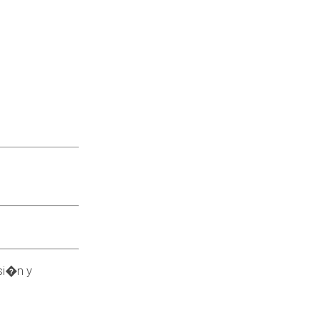
si�n y