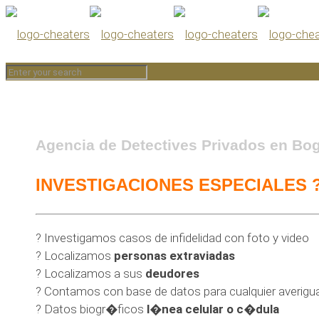
Agencia de Detectives Privados en B
INVESTIGACIONES ESPECIALES 
? Investigamos casos de infidelidad con foto y video
? Localizamos
personas extraviadas
? Localizamos a sus
deudores
? Contamos con base de datos para cualquier averig
? Datos biogr�ficos
l�nea celular o c�dula