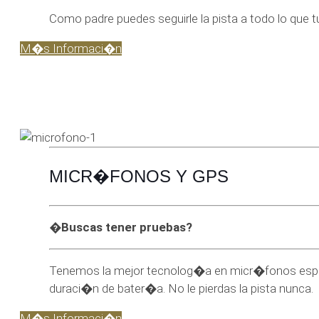
Como padre puedes seguirle la pista a todo lo que t
M�s Informaci�n
MICR�FONOS Y GPS
�Buscas tener pruebas?
Tenemos la mejor tecnolog�a en micr�fonos esp�a
duraci�n de bater�a. No le pierdas la pista nunca.
M�s Informaci�n