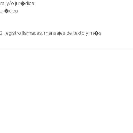
ral y/o jur�dica
jur�dica
PS, registro llamadas, mensajes de texto y m�s