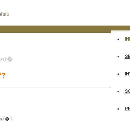
IN
S
ogot�
I
??
S
P
uaci�n