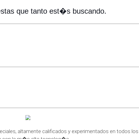
estas que tanto est�s buscando.
eciales, altamente calificados y experimentados en todos l
y con la m�s alta tecnolog�a.