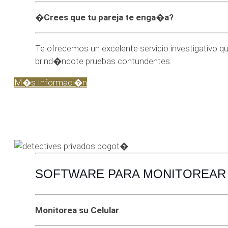
�Crees que tu pareja te enga�a?
Te ofrecemos un excelente servicio investigativo qu
brind�ndote pruebas contundentes.
M�s Informaci�n
SOFTWARE PARA MONITOREAR 
Monitorea su Celular