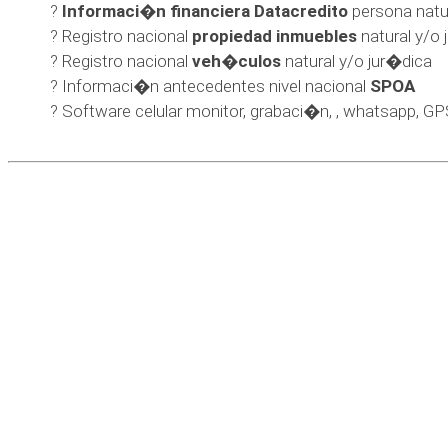
?
Informaci�n financiera Datacredito
persona natu
? Registro nacional
propiedad inmuebles
natural y/o 
? Registro nacional
veh�culos
natural y/o jur�dica
? Informaci�n antecedentes nivel nacional
SPOA
? Software celular monitor, grabaci�n, , whatsapp, G