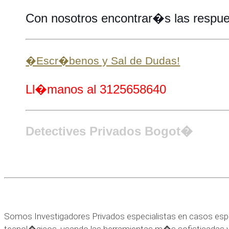
Con nosotros encontrar�s las respu
�Escr�benos y Sal de Dudas!
Ll�manos al 3125658640
Detectives Privados Bogot�
Somos Investigadores Privados especialistas en casos esp
tecnol�gicos, usando las herramientas m�s sofisticadas 